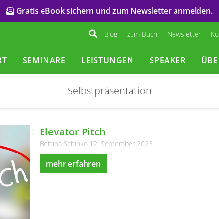
Gratis eBook sichern und zum Newsletter anmelden.
Blog
zum Buch
Newsletter
Ko
RT
SEMINARE
LEISTUNGEN
SPEAKER
ÜBE
Selbstpräsentation
Elevator Pitch
Bettina Schinko
12. September 2023
mehr erfahren