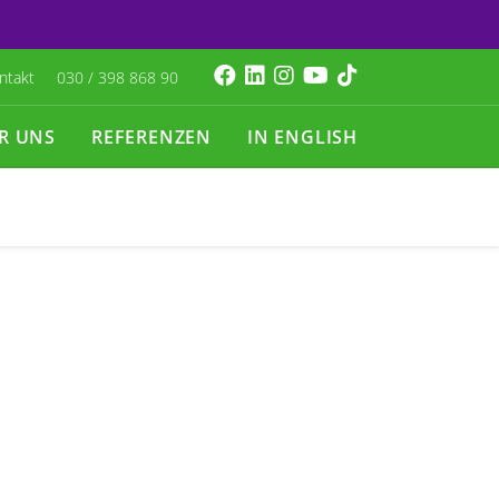
ntakt
030 / 398 868 90
R UNS
REFERENZEN
IN ENGLISH