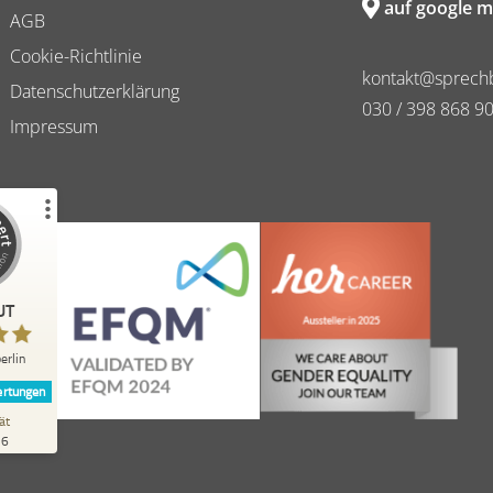
auf google m
AGB
Cookie-Richtlinie
kontakt@sprechb
Datenschutzerklärung
030 / 398 868 9
Impressum
Erfahrungen zu
erlin
UT
%
98
Empfehlungen auf
erlin
ProvenExpert.com
rtungen
ät
262
26
Bewertungen auf
ProvenExpert.com