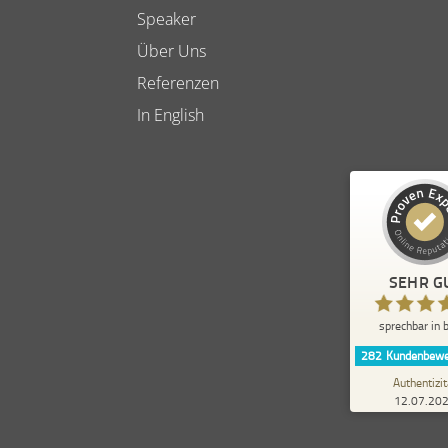
Speaker
Über Uns
Referenzen
In English
Kundenbewertungen und 
sprechbar in b
SEHR G
SEHR GUT
sprechbar in b
5,00
/
4,84
282
Kundenbewe
20
Authentizit
12.07.20
1
Bewertungen von
anderen Quelle