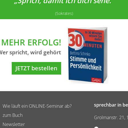
„Sprich, damit ich dich sehe.“
(Sokrates)
MEHR ERFOLG!
Wer spricht, wird gehört
JETZT bestellen
sprechbar in be
Wie läuft ein ONLINE-Seminar ab?
zum Buch
Grolmanstr. 21, 
Newsletter