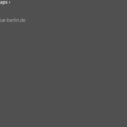
aps ›
ar-berlin.de
0