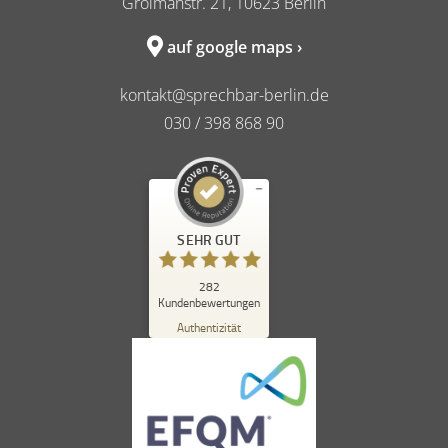
Grolmanstr. 21, 10623 Berlin
auf google maps ›
kontakt@sprechbar-berlin.de
030 / 398 868 90
Kundenbewertungen und Erfahrungen zu
SEHR GUT
sprechbar in berlin
SEHR GUT
%
98
282
Kundenbewertungen
Empfehlungen auf
ProvenExpert.com
Authentizität
5,00
/
4,84
262
20
Bewertungen auf
1
Bewertungen von
ProvenExpert.com
anderen Quelle