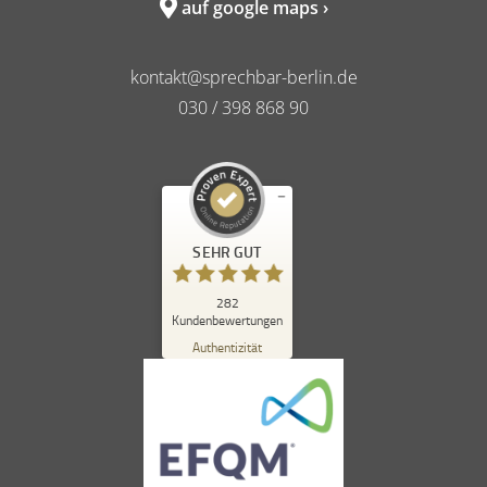
auf google maps ›
kontakt@sprechbar-berlin.de
030 / 398 868 90
Kundenbewertungen und Erfahrungen zu
SEHR GUT
sprechbar in berlin
SEHR GUT
%
98
282
Kundenbewertungen
Empfehlungen auf
ProvenExpert.com
Authentizität
5,00
/
4,84
262
20
Bewertungen auf
1
Bewertungen von
ProvenExpert.com
anderen Quelle