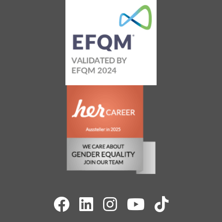
262
20
Bewertungen auf
1
Bewertungen von
ProvenExpert.com
anderen Quelle
Blick aufs ProvenExpert-Profil werfen
12.07.2026