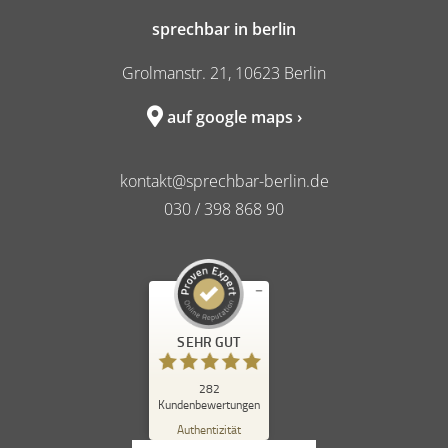
sprechbar in berlin
Grolmanstr. 21, 10623 Berlin
auf google maps ›
kontakt@sprechbar-berlin.de
030 / 398 868 90
Kundenbewertungen und Erfahrungen zu
SEHR GUT
sprechbar in berlin
SEHR GUT
%
98
282
Kundenbewertungen
Empfehlungen auf
ProvenExpert.com
Authentizität
5,00
/
4,84