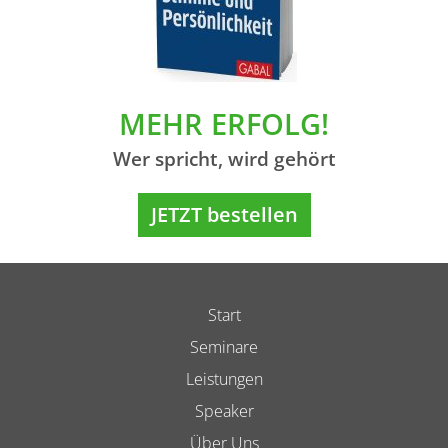
MEHR ERFOLG!
Wer spricht, wird gehört
JETZT bestellen
Start
Seminare
Leistungen
Speaker
Über Uns