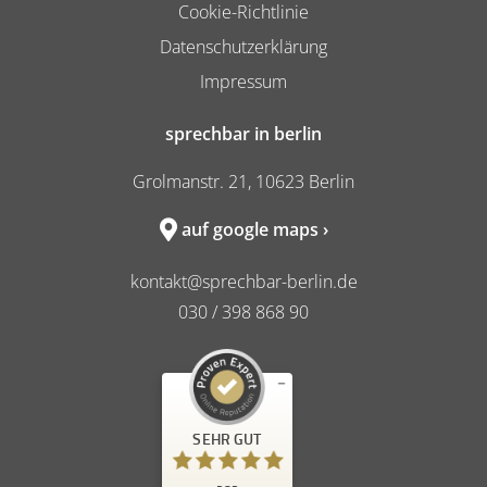
Cookie-Richtlinie
Datenschutzerklärung
Impressum
sprechbar in berlin
Grolmanstr. 21, 10623 Berlin
auf google maps ›
kontakt@sprechbar-berlin.de
030 / 398 868 90
Kundenbewertungen und Erfahrungen zu
SEHR GUT
sprechbar in berlin
SEHR GUT