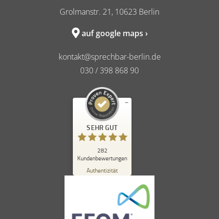
Grolmanstr. 21, 10623 Berlin
auf google maps ›
kontakt@sprechbar-berlin.de
030 / 398 868 90
Kundenbewertungen und Erfahrungen zu
SEHR GUT
sprechbar in berlin
SEHR GUT
%
98
282
Kundenbewertungen
Empfehlungen auf
ProvenExpert.com
Authentizität
5,00
/
4,84
262
20
Bewertungen auf
1
Bewertungen von
ProvenExpert.com
anderen Quelle