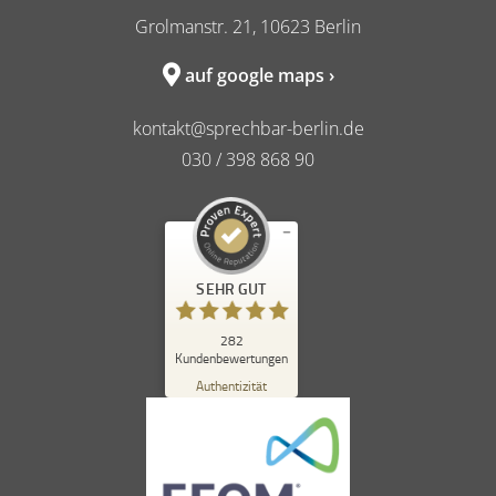
Grolmanstr. 21, 10623 Berlin
auf google maps ›
kontakt@sprechbar-berlin.de
030 / 398 868 90
Kundenbewertungen und Erfahrungen zu
SEHR GUT
sprechbar in berlin
SEHR GUT
%
98
282
Kundenbewertungen
Empfehlungen auf
ProvenExpert.com
Authentizität
5,00
/
4,84
262
20
Bewertungen auf
1
Bewertungen von
ProvenExpert.com
anderen Quelle