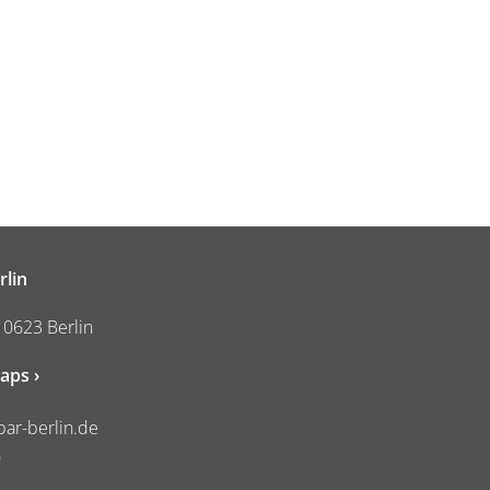
rlin
10623 Berlin
aps ›
ar-berlin.de
0