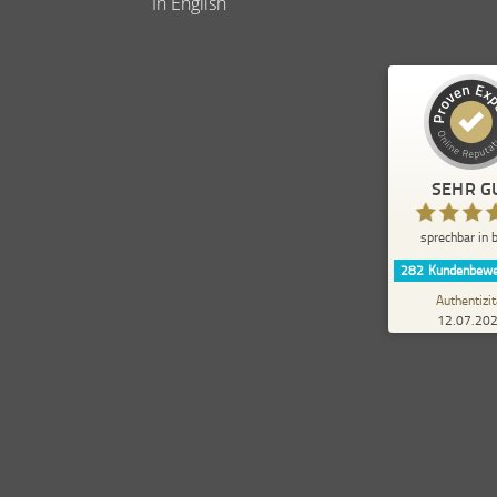
In English
Kundenbewertungen und 
sprechbar in b
SEHR G
SEHR GUT
sprechbar in b
5,00
/
4,84
282
Kundenbewe
20
Authentizit
12.07.20
1
Bewertungen von
anderen Quelle
Blick aufs ProvenExper
Für mich war das Training in