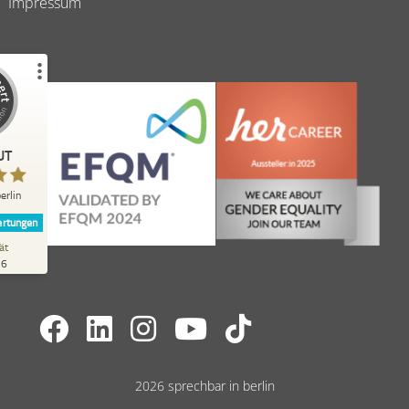
Impressum
Erfahrungen zu
erlin
UT
%
98
Empfehlungen auf
erlin
ProvenExpert.com
rtungen
ät
262
26
Bewertungen auf
ProvenExpert.com
t-Profil werfen
A.
4,40
2026 sprechbar in berlin
 vielerlei Hinsicht