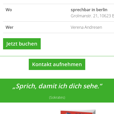
Wo
sprechbar in berlin
Grolmanstr. 21, 10623 B
Wer
Verena Andresen
Jetzt buchen
Kontakt aufnehmen
„Sprich, damit ich dich sehe.“
(Sokrates)