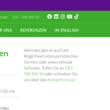
ntakt
030 / 398 868 90
R UNS
REFERENZEN
IN ENGLISH
Alternativ gibt es auch die
gen
Möglichkeit eines persönlichen
Termins oder eines Inhouse
Seminars. Rufen Sie an
030/
398 868 90
oder schreiben Sie
uns über das
Kontaktformular
.
17:00 Uhr
 (19%)