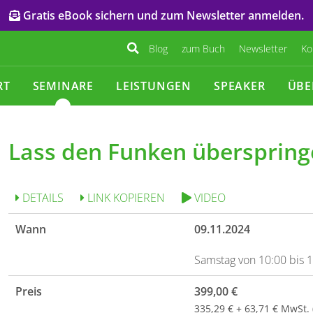
Gratis eBook sichern und zum Newsletter anmelden.
Blog
zum Buch
Newsletter
Ko
RT
SEMINARE
LEISTUNGEN
SPEAKER
ÜBE
Lass den Funken übersprin
DETAILS
LINK KOPIEREN
VIDEO
Wann
09.11.2024
Samstag von 10:00 bis 
Preis
399,00 €
335,29 € + 63,71 € MwSt.