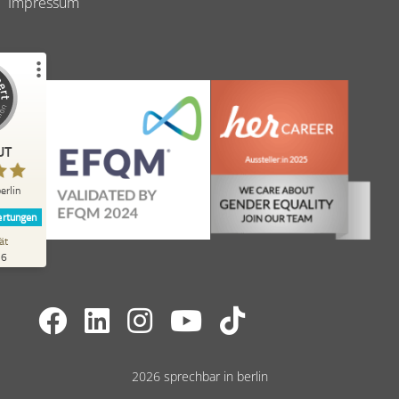
Impressum
Erfahrungen zu
erlin
UT
%
98
Empfehlungen auf
erlin
ProvenExpert.com
rtungen
ät
262
26
Bewertungen auf
ProvenExpert.com
t-Profil werfen
A.
4,40
2026 sprechbar in berlin
 vielerlei Hinsicht