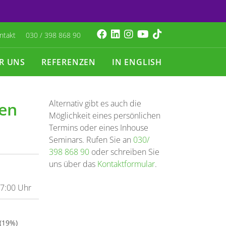
ntakt
030 / 398 868 90
R UNS
REFERENZEN
IN ENGLISH
Alternativ gibt es auch die
gen
Möglichkeit eines persönlichen
Termins oder eines Inhouse
Seminars. Rufen Sie an
030/
398 868 90
oder schreiben Sie
uns über das
Kontaktformular
.
17:00 Uhr
 (19%)