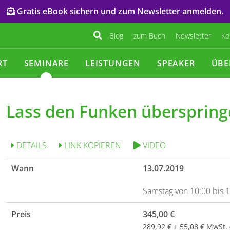
Gratis eBook sichern und zum Newsletter anmelden.
Blog
zum Buch
Newsletter
Ko
RT
SEMINARE
LEISTUNGEN
SPEAKER
ÜBE
Lass den Funken übersprin
DETAILS
LINK KOPIEREN
VIDEO
Wann
13.07.2019
Samstag von 10:00 bis 
Preis
345,00 €
289,92 € + 55,08 € MwSt.