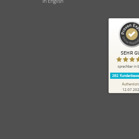
In English
Kundenbewertungen und 
sprechbar in b
SEHR G
SEHR GUT
sprechbar in b
5,00
/
4,84
282
Kundenbewe
20
Authentizit
12.07.20
1
Bewertungen von
anderen Quelle
Blick aufs ProvenExper
Für mich war das Training in