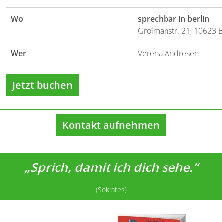
Wo
sprechbar in berlin
Grolmanstr. 21, 10623 B
Wer
Verena Andresen
Jetzt buchen
Kontakt aufnehmen
„Sprich, damit ich dich sehe.“
(Sokrates)