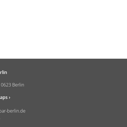
rlin
10623 Berlin
aps ›
ar-berlin.de
0