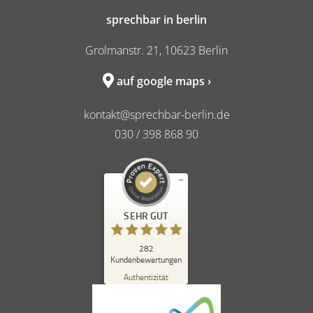
sprechbar in berlin
Grolmanstr. 21, 10623 Berlin
auf google maps ›
kontakt@sprechbar-berlin.de
030 / 398 868 90
Kundenbewertungen und Erfahrungen zu
SEHR GUT
sprechbar in berlin
SEHR GUT
%
98
282
Kundenbewertungen
Empfehlungen auf
ProvenExpert.com
Authentizität
5,00
/
4,84
262