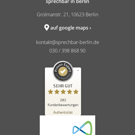
sprechbar in berlin
Grolmanstr. 21, 10623 Berlin
auf google maps ›
kontakt@sprechbar-berlin.de
030 / 398 868 90
Kundenbewertungen und Erfahrungen zu
SEHR GUT
sprechbar in berlin
SEHR GUT
%
98
282
Kundenbewertungen
Empfehlungen auf
ProvenExpert.com
Authentizität
5,00
/
4,84
262
20
Bewertungen auf
1
Bewertungen von