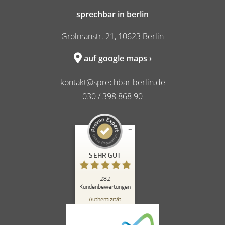
sprechbar in berlin
Grolmanstr. 21, 10623 Berlin
auf google maps ›
kontakt@sprechbar-berlin.de
030 / 398 868 90
Kundenbewertungen und Erfahrungen zu
SEHR GUT
sprechbar in berlin
SEHR GUT
%
98
282
Kundenbewertungen
Empfehlungen auf
ProvenExpert.com
Authentizität
5,00
/
4,84
262