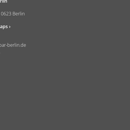
rlin
10623 Berlin
aps ›
ar-berlin.de
0