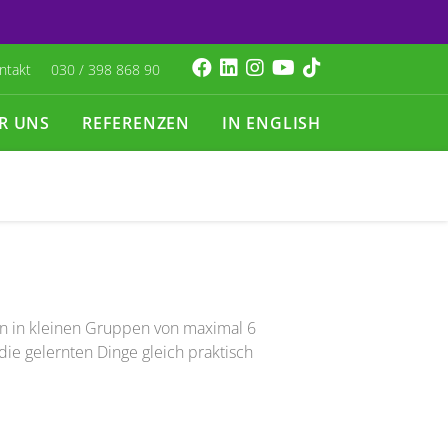
ntakt
030 / 398 868 90
R UNS
REFERENZEN
IN ENGLISH
n in kleinen Gruppen von maximal 6
die gelernten Dinge gleich praktisch