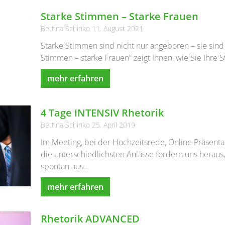
Starke Stimmen – Starke Frauen
Bettina Schinko
11. August 2021
Starke Stimmen sind nicht nur angeboren – sie sind 
Stimmen – starke Frauen“ zeigt Ihnen, wie Sie Ihr
mehr erfahren
4 Tage INTENSIV Rhetorik
Bettina Schinko
25. April 2019
Im Meeting, bei der Hochzeitsrede, Online Präsenta
die unterschiedlichsten Anlässe fordern uns herau
spontan aus…
mehr erfahren
Rhetorik ADVANCED