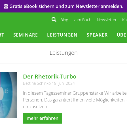
Gratis eBook sichern und zum Newsletter anmelden.
Blog
zum Buch
Newsletter
Ko
RT
SEMINARE
LEISTUNGEN
SPEAKER
ÜBE
Leistungen
Der Rhetorik-Turbo
Bettina Schinko
18. Juni 2024
In diesem Tagesseminar Gruppenstärke Wir arbeite
Personen. Das garantiert Ihnen viele Möglichkeiten, 
umzusetzen.
mehr erfahren