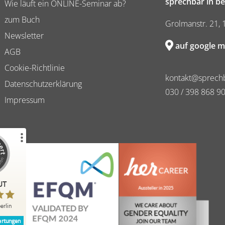
sprechbar in be
Wie läuft ein ONLINE-Seminar ab?
zum Buch
Grolmanstr. 21, 
Newsletter
auf google m
AGB
Cookie-Richtlinie
kontakt@sprechb
Datenschutzerklärung
030 / 398 868 9
Impressum
Erfahrungen zu
erlin
UT
%
98
Empfehlungen auf
erlin
ProvenExpert.com
rtungen