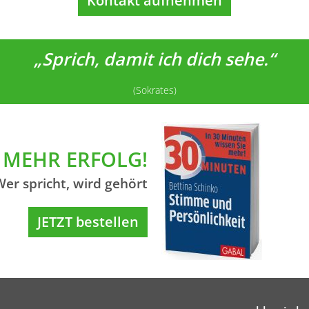
Kontakt aufnehmen
„Sprich, damit ich dich sehe.“
(Sokrates)
MEHR ERFOLG!
Wer spricht, wird gehört
JETZT bestellen