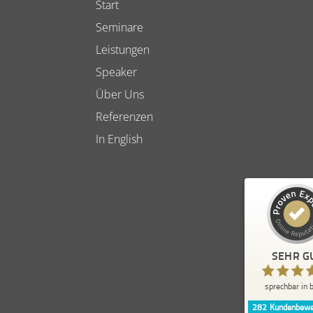
Start
Seminare
Leistungen
Speaker
Über Uns
Referenzen
In English
Kundenbewertungen und 
sprechbar in b
SEHR G
SEHR GUT
sprechbar in b
5,00
/
4,84
282
Kundenbewe