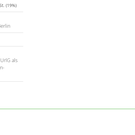
St. (19%)
erlin
UrlG als
n-