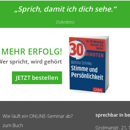
„Sprich, damit ich dich sehe.“
(Sokrates)
MEHR ERFOLG!
Wer spricht, wird gehört
JETZT bestellen
sprechbar in be
Wie läuft ein ONLINE-Seminar ab?
zum Buch
Grolmanstr. 21, 