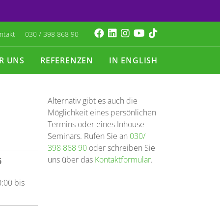
ntakt
030 / 398 868 90
R UNS
REFERENZEN
IN ENGLISH
Alternativ gibt es auch die
Möglichkeit eines persönlichen
Termins oder eines Inhouse
Seminars. Rufen Sie an
030/
398 868 90
oder schreiben Sie
uns über das
Kontaktformular
.
6
0:00 bis