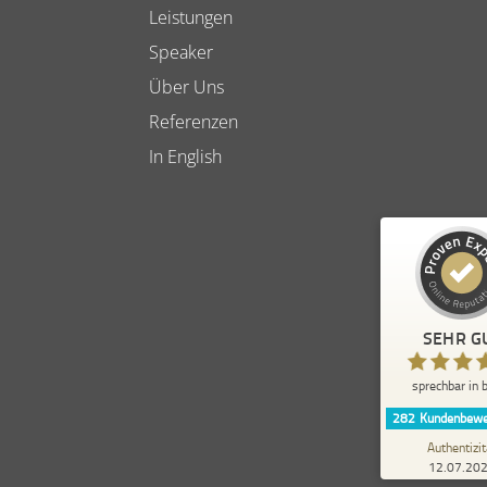
Leistungen
Speaker
Über Uns
Referenzen
In English
Kundenbewertungen und 
sprechbar in b
SEHR G
SEHR GUT
sprechbar in b
5,00
/
4,84
282
Kundenbewe
20
Authentizit
12.07.20
1
Bewertungen von