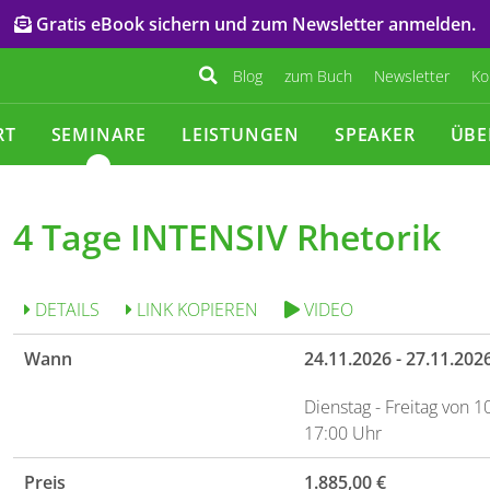
Gratis eBook sichern und zum Newsletter anmelden.
Blog
zum Buch
Newsletter
Ko
RT
SEMINARE
LEISTUNGEN
SPEAKER
ÜBE
4 Tage INTENSIV Rhetorik
DETAILS
LINK KOPIEREN
VIDEO
Wann
24.11.2026 - 27.11.202
Dienstag - Freitag von 1
17:00 Uhr
Preis
1.885,00 €