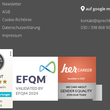
Newsletter
auf google m
AGB
Cookie-Richtlinie
kontakt@sprechb
Datenschutzerklärung
030 / 398 868 9
Impressum
Erfahrungen zu
erlin
UT
%
98
Empfehlungen auf
erlin
ProvenExpert.com
rtungen
ät
262
26
Bewertungen auf