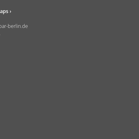
aps ›
ar-berlin.de
0