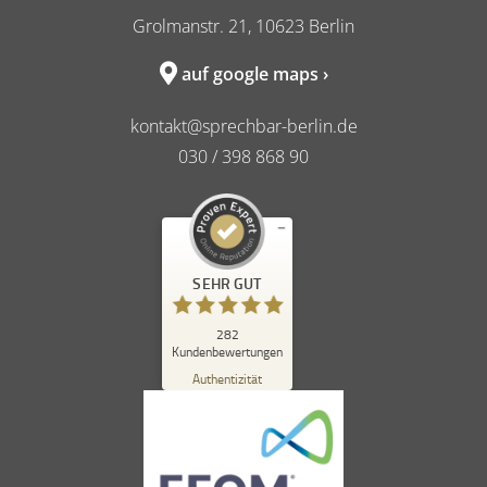
Grolmanstr. 21, 10623 Berlin
auf google maps ›
kontakt@sprechbar-berlin.de
030 / 398 868 90
Kundenbewertungen und Erfahrungen zu
SEHR GUT
sprechbar in berlin
SEHR GUT
%
98
282
Kundenbewertungen
Empfehlungen auf
ProvenExpert.com
Authentizität
5,00
/
4,84
262
20
Bewertungen auf
1
Bewertungen von
ProvenExpert.com
anderen Quelle