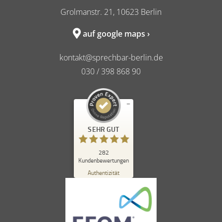
Grolmanstr. 21, 10623 Berlin
auf google maps ›
kontakt@sprechbar-berlin.de
030 / 398 868 90
Kundenbewertungen und Erfahrungen zu
SEHR GUT
sprechbar in berlin
SEHR GUT
%
98
282
Kundenbewertungen
Empfehlungen auf
ProvenExpert.com
Authentizität
5,00
/
4,84
262
20
Bewertungen auf
1
Bewertungen von
ProvenExpert.com
anderen Quelle